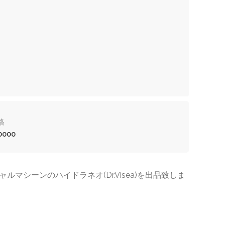
格
0000
マシーンのハイドラネオ(Dr.Visea)を出品致しま