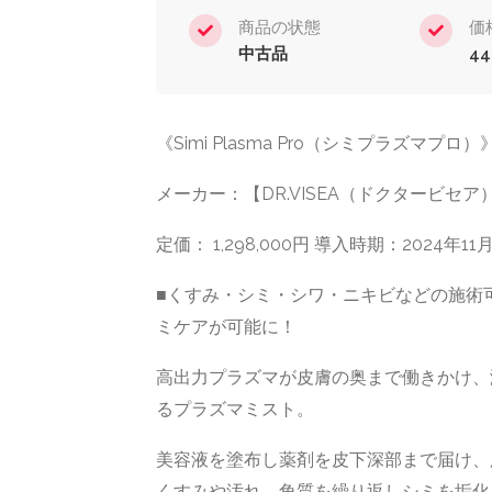
商品の状態
価
中古品
44
《Simi Plasma Pro（シミプラズマプロ）
メーカー：【DR.VISEA（ドクタービセア
定価： 1,298,000円 導入時期：2024年
■くすみ・シミ・シワ・ニキビなどの施術
ミケアが可能に！
高出力プラズマが皮膚の奥まで働きかけ、
るプラズマミスト。
美容液を塗布し薬剤を皮下深部まで届け、
くすみや汚れ、角質を繰り返しシミを垢化