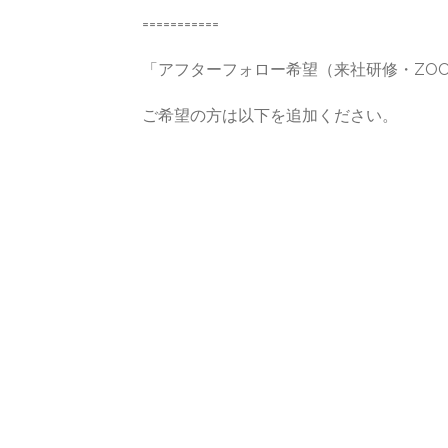
===========
「アフターフォロー希望（来社研修・ZOOM
ご希望の方は以下を追加ください。
https://vsecond.net/listing/option
【美品・定価129.8万円の人気機種
Simi Plasma Pro（シミプラズマ
ロ）
440,000
¥
カートに入れる