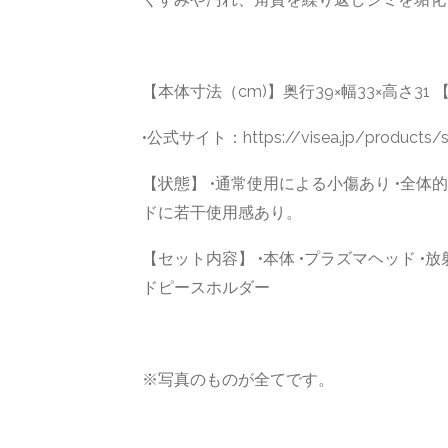
【本体寸法（cm)】奥行39×幅33×高さ31 【
•公式サイト：https://visea.jp/products/s
【状態】 •通常使用による小傷あり •全体
ドに若干使用感あり。
【セット内容】 •本体 •プラズマヘッド •放
ドピースホルダー
※写真のものが全てです。