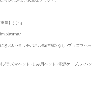
重量】5.3kg
imiplasma/
的にきれい •タッチパネル動作問題なし •プラズマヘッ
射プラズマヘッド •しみ用ヘッド •電源ケーブル •ハン