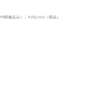
研修込み）」¥165,000（税込）
】
プ