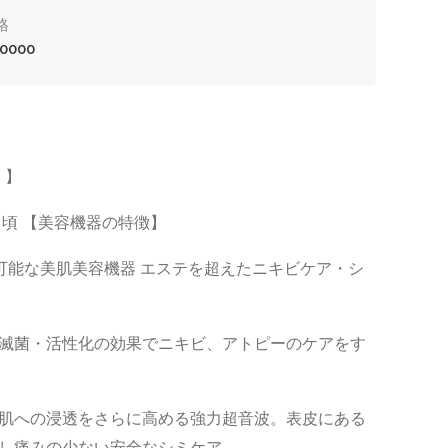
格
0000
》
）】
11月頃 【美容機器の特徴】
可能な美肌美容機器 エステを超えたニキビケア・シ
滅菌・活性化の効果でニキビ、アトピーのケアをす
肌への浸透をさらに高める強力超音波。表皮にある
し痛みの少ない安全なシミケア。