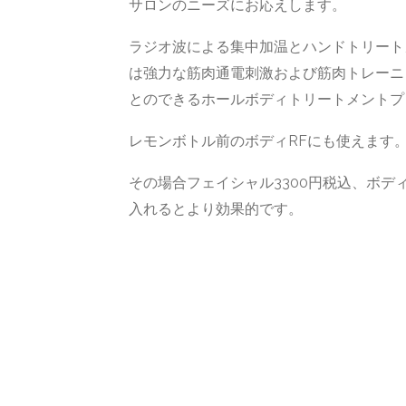
サロンのニーズにお応えします。
ラジオ波による集中加温とハンドトリート
は強力な筋肉通電刺激および筋肉トレーニ
とのできるホールボディトリートメントプ
レモンボトル前のボディRFにも使えます
その場合フェイシャル3300円税込、ボディ
入れるとより効果的です。
別の機器にもRFがあり、機能が重複して
サロン移転のためスペース的に台数を減ら
【極美品】元値198万円使用回数5
伊藤超短波スーパーセラムRF