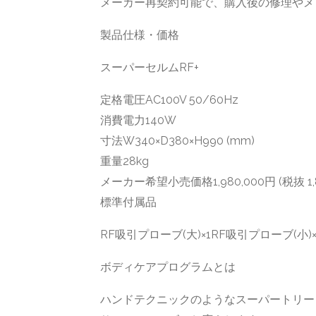
メーカー再契約可能で、購入後の修理やメ
製品仕様・価格
スーパーセルムRF+
定格電圧AC100V 50/60Hz
消費電力140W
寸法W340×D380×H990 (mm)
重量28kg
メーカー希望小売価格1,980,000円 (税抜 1,8
標準付属品
RF吸引プローブ(大)×1RF吸引プローブ(小)×
ボディケアプログラムとは
ハンドテクニックのようなスーパートリー