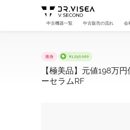
中古機器一覧
中古販売の流れ
会
痩身
¥1,250,000
【極美品】元値198万
ーセラムRF