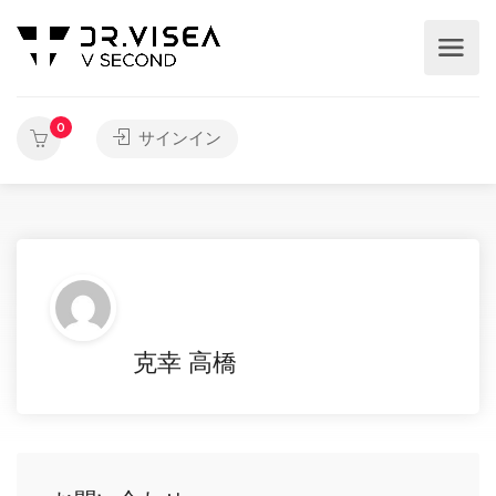
0
サインイン
克幸 高橋