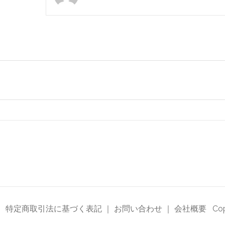
フ
ォ
ー
カ
ス
ネ
オ
（ス
タ
ン
ド、
コ
ー
ド、
フ
｜
特定商取引法に基づく表記
｜
お問い合わせ
｜
会社概要
Copy
ェ