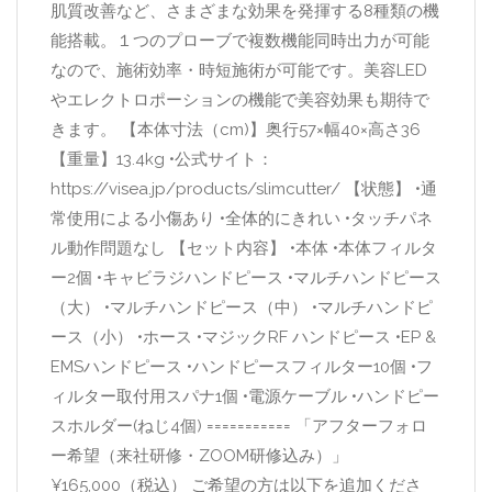
肌質改善など、さまざまな効果を発揮する8種類の機
能搭載。１つのプローブで複数機能同時出力が可能
なので、施術効率・時短施術が可能です。美容LED
やエレクトロポーションの機能で美容効果も期待で
きます。 【本体寸法（cm)】奥行57×幅40×高さ36
【重量】13.4kg •公式サイト：
https://visea.jp/products/slimcutter/ 【状態】 •通
常使用による小傷あり •全体的にきれい •タッチパネ
ル動作問題なし 【セット内容】 •本体 •本体フィルタ
ー2個 •キャビラジハンドピース •マルチハンドピース
（大） •マルチハンドピース（中） •マルチハンドピ
ース（小） •ホース •マジックRF ハンドピース •EP &
EMSハンドピース •ハンドピースフィルター10個 •フ
ィルター取付用スパナ1個 •電源ケーブル •ハンドピー
スホルダー(ねじ4個) =========== 「アフターフォロ
ー希望（来社研修・ZOOM研修込み）」
¥165,000（税込） ご希望の方は以下を追加くださ