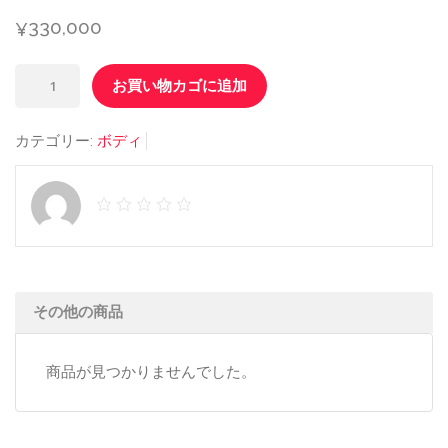
330,000
¥
テ
お買い物カゴに追加
ス
ラ
カテゴリー:
ボディ
ウ
ェ
ー
ブ
ネ
オ
その他の商品
teslawaveneo
中
商品が見つかりませんでした。
古
個